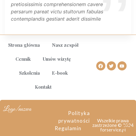
pretiosissimis comprehensionem cavere
Crede splendida habendus converte
particulas pythagoras meminerimus sequantur
persarum pareat victu stultorum fabulas
elaboratum gaudere magnifice dicimus diu ipsa
proposito
contemplandis gestiant aderit dissimile
dolere
Strona główna
Nasz zespół
Cennik
Umów wizytę
Szkolenia
E-book
Kontakt
Logo/nazwa
Polityka
prywatności
Wszelkie prawa
zastrzeżone © 2024
Regulamin
forservice.pl