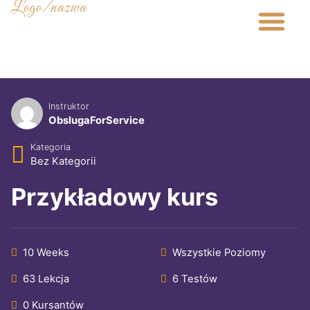
Logo/nazwa
Strona główna
Nasz zespół
Umów wizytę
Instruktor
ObslugaForService
Kategoria
Bez Kategorii
Przykładowy kurs
10 Weeks
Wszystkie Poziomy
63 Lekcja
6 Testów
0 Kursantów